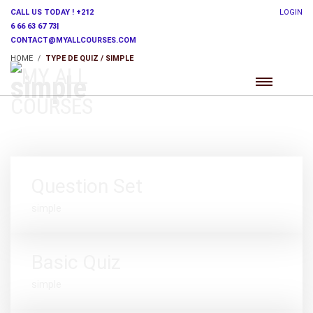
CALL US TODAY ! +212
LOGIN
6 66 63 67 73|
CONTACT@MYALLCOURSES.COM
HOME
TYPE DE QUIZ / SIMPLE
simple
Question Set
simple
Basic Quiz
simple