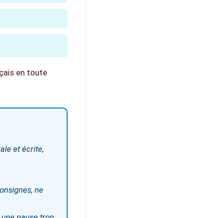
çais en toute
le et écrite,
consignes, ne
s une pause trop