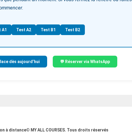
ecommencer.
t A1
Test A2
Test B1
Test B2
lace dès aujourd’hui
💬 Réserver via WhatsApp
on à distance© MY ALL COURSES. Tous droits réservés