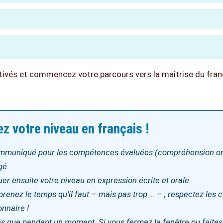
vés et commencez votre parcours vers la maîtrise du fran
z votre niveau en français !
 communiqué pour les compétences évaluées (compréhension ora
gé.
aluer ensuite votre niveau en expression écrite et orale.
 prenez le temps qu’il faut – mais pas trop … – , respectez les 
onnaire !
dés que pendant un moment. Si vous fermez la fenêtre ou faite