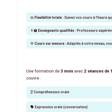
✨ Pourquoi choisir nos cours pa
📅
Flexibilité totale :
Suivez vos cours à l’heure qu
👨‍🏫
Enseignants qualifiés :
Professeurs expérime
🎯
Cours sur mesure :
Adaptés à votre niveau, vos
🎯 Ce qui vous attend :
Une formation de
3 mois
avec
2 séances de 
couvre :
👂 Compréhension orale
🗣️ Expression orale (conversation)